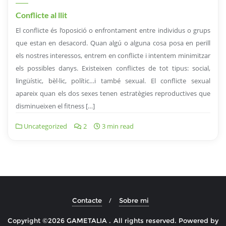
Conflicte al llit
El conflicte és l’oposició o enfrontament entre individus o grups
que estan en desacord. Quan algú o alguna cosa posa en perill
els nostres interessos, entrem en conflicte i intentem minimitzar
els possibles danys. Existeixen conflictes de tot tipus: social,
lingüístic, bèl·lic, polític…i també sexual. El conflicte sexual
apareix quan els dos sexes tenen estratègies reproductives que
disminueixen el fitness […]
Uncategorized
2
3 min read
Contacte
Sobre mi
Copyright ©2026 GAMETALIA . All rights reserved.
Powered by