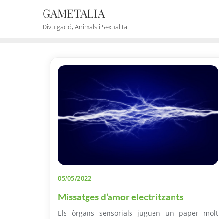
Skip
GAMETALIA
to
Divulgació, Animals i Sexualitat
content
05/05/2022
Missatges d’amor electritzants
Els òrgans sensorials juguen un paper molt